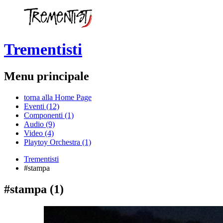
Trementisti
Menu principale
torna alla Home Page
Eventi (12)
Componenti (1)
Audio (9)
Video (4)
Playtoy Orchestra (1)
Trementisti
#stampa
#stampa
(1)