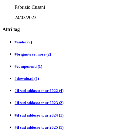
Fabrizio Cusani
24/03/2023
Altri tag
#audio
(9)
#brigante se more
(2)
#componenti
(1)
#download
(7)
#il sud addosso tour 2022
(4)
#il sud addosso tour 2023
(2)
#il sud addosso tour 2024
(1)
#il sud addosso tour 2025
(1)