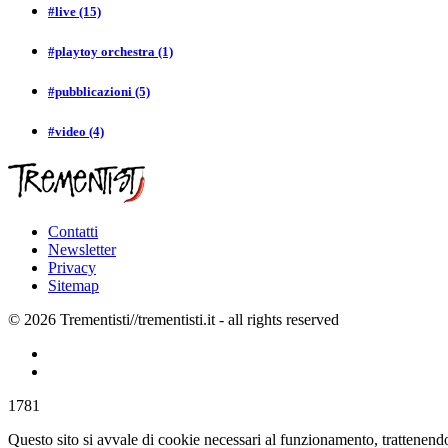
#live
(15)
#playtoy orchestra
(1)
#pubblicazioni
(5)
#video
(4)
Contatti
Newsletter
Privacy
Sitemap
© 2026 Trementisti//trementisti.it - all rights reserved
1781
Questo sito si avvale di cookie necessari al funzionamento, trattenendo