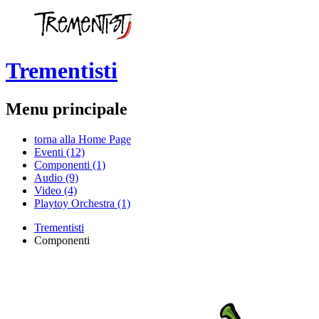
Trementisti
Menu principale
torna alla Home Page
Eventi (12)
Componenti (1)
Audio (9)
Video (4)
Playtoy Orchestra (1)
Trementisti
Componenti