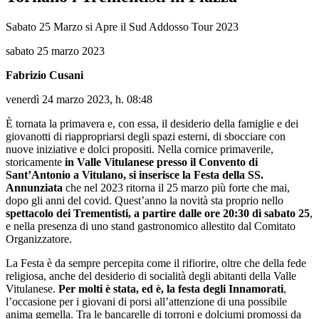
Sabato 25 Marzo si Apre il Sud Addosso Tour 2023
sabato 25 marzo 2023
Fabrizio Cusani
venerdì 24 marzo 2023, h. 08:48
È tornata la primavera e, con essa, il desiderio della famiglie e dei
giovanotti di riappropriarsi degli spazi esterni, di sbocciare con
nuove iniziative e dolci propositi. Nella cornice primaverile,
storicamente
in Valle Vitulanese presso il Convento di
Sant’Antonio a Vitulano, si inserisce la Festa della SS.
Annunziata
che nel 2023 ritorna il 25 marzo più forte che mai,
dopo gli anni del covid. Quest’anno la novità sta proprio nello
spettacolo dei Trementisti, a partire dalle ore 20:30 di sabato 25
,
e nella presenza di uno stand gastronomico allestito dal Comitato
Organizzatore.
La Festa è da sempre percepita come il rifiorire, oltre che della fede
religiosa, anche del desiderio di socialità degli abitanti della Valle
Vitulanese.
Per molti è stata, ed è, la festa degli Innamorati
,
l’occasione per i giovani di porsi all’attenzione di una possibile
anima gemella. Tra le bancarelle di torroni e dolciumi promossi da