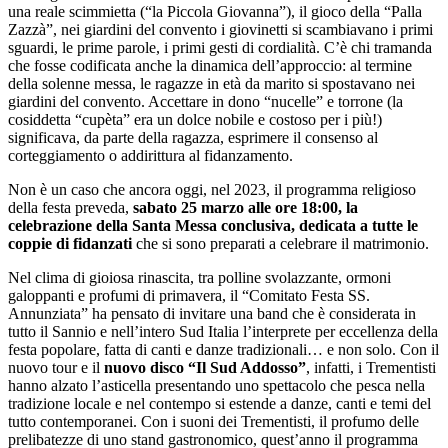
una reale scimmietta (“la Piccola Giovanna”), il gioco della “Palla
Zazzà”, nei giardini del convento i giovinetti si scambiavano i primi
sguardi, le prime parole, i primi gesti di cordialità. C’è chi tramanda
che fosse codificata anche la dinamica dell’approccio: al termine
della solenne messa, le ragazze in età da marito si spostavano nei
giardini del convento. Accettare in dono “nucelle” e torrone (la
cosiddetta “cupèta” era un dolce nobile e costoso per i più!)
significava, da parte della ragazza, esprimere il consenso al
corteggiamento o addirittura al fidanzamento.
Non è un caso che ancora oggi, nel 2023, il programma religioso
della festa preveda,
sabato 25 marzo alle ore 18:00, la
celebrazione della Santa Messa conclusiva, dedicata a tutte le
coppie di fidanzati
che si sono preparati a celebrare il matrimonio.
Nel clima di gioiosa rinascita, tra polline svolazzante, ormoni
galoppanti e profumi di primavera, il “Comitato Festa SS.
Annunziata” ha pensato di invitare una band che è considerata in
tutto il Sannio e nell’intero Sud Italia l’interprete per eccellenza della
festa popolare, fatta di canti e danze tradizionali… e non solo. Con il
nuovo tour e il
nuovo disco “Il Sud Addosso”
, infatti, i Trementisti
hanno alzato l’asticella presentando uno spettacolo che pesca nella
tradizione locale e nel contempo si estende a danze, canti e temi del
tutto contemporanei. Con i suoni dei Trementisti, il profumo delle
prelibatezze di uno stand gastronomico, quest’anno il programma