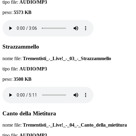
tipo file:
AUDIO/MP3
peso:
5573 KB
Strazzammello
nome file:
Trementisti_-_Live!_-_03_-_Strazzammello
tipo file:
AUDIO/MP3
peso:
3508 KB
Canto della Mietitura
nome file:
Trementisti_-_Live!_-_04_-_Canto_della_mietitura
tipo file:
AUDIO/MP3