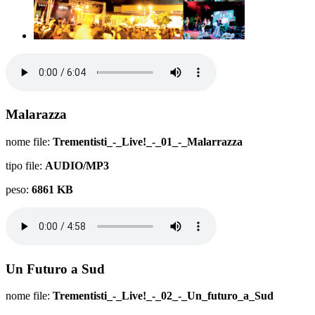
Malarazza
nome file:
Trementisti_-_Live!_-_01_-_Malarrazza
tipo file:
AUDIO/MP3
peso:
6861 KB
Un Futuro a Sud
nome file:
Trementisti_-_Live!_-_02_-_Un_futuro_a_Sud