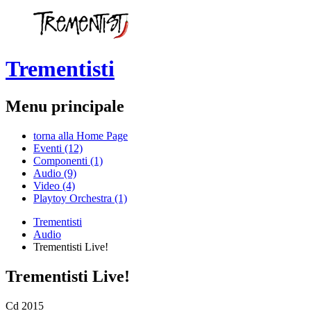
Trementisti
Menu principale
torna alla Home Page
Eventi (12)
Componenti (1)
Audio (9)
Video (4)
Playtoy Orchestra (1)
Trementisti
Audio
Trementisti Live!
Trementisti Live!
Cd 2015